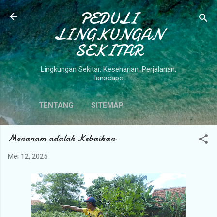
Langsung ke konten utama
PEDULI
LINGKUNGAN
SEKITAR
Lingkungan Sekitar, Keseharian, Perjalanan,
lanscape
TENTANG
SITEMAP
Menanam adalah Kebaikan
Mei 12, 2025