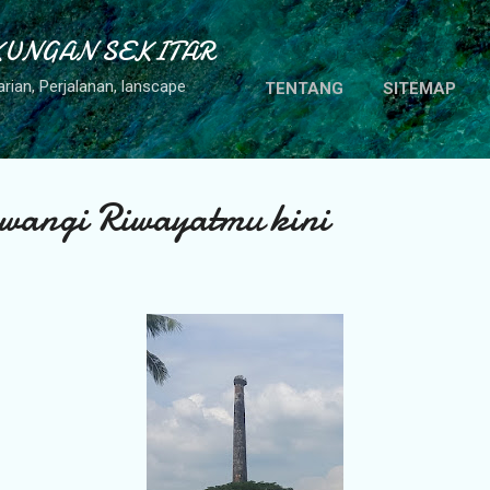
Langsung ke konten utama
KUNGAN SEKITAR
rian, Perjalanan, lanscape
TENTANG
SITEMAP
wangi Riwayatmu kini