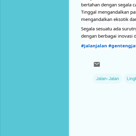
bertahan dengan segala c
Tinggal mengandalkan pas
mengandalkan eksotik dan
Segala sesuatu ada surutn
dengan berbagai inovasi 
#jalanjalan
#gentengja
Jalan-Jalan
Ling
K
o
m
e
n